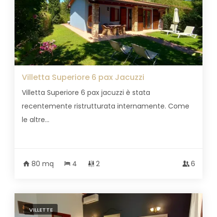
Villetta Superiore 6 pax Jacuzzi
Villetta Superiore 6 pax jacuzzi è stata
recentemente ristrutturata internamente. Come
le altre...
80 mq
4
2
6
VILLETTE