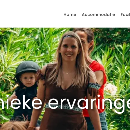
Home
Accommodatie
Faci
nieke ervaring