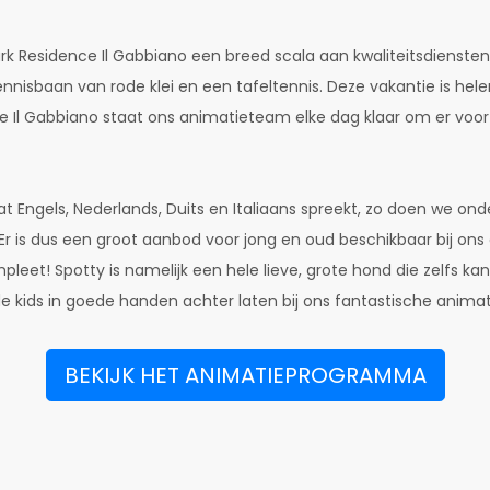
k Residence Il Gabbiano een breed scala aan kwaliteitsdiensten- 
tennisbaan van rode klei en een tafeltennis. Deze vakantie is 
Il Gabbiano staat ons animatieteam elke dag klaar om er voor te
dat Engels, Nederlands, Duits en Italiaans spreekt, zo doen we ond
k. Er is dus een groot aanbod voor jong en oud beschikbaar bij
leet! Spotty is namelijk een hele lieve, grote hond die zelfs ka
 de kids in goede handen achter laten bij ons fantastische anim
BEKIJK HET ANIMATIEPROGRAMMA